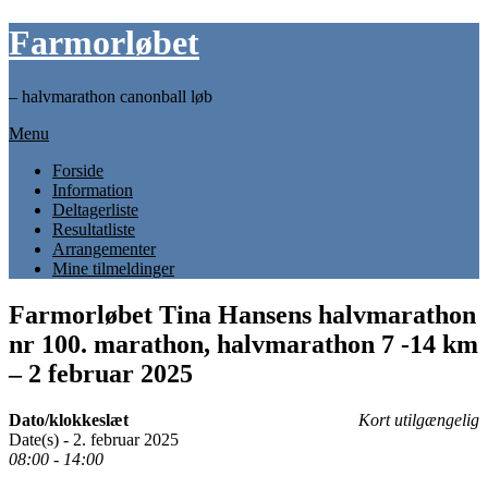
Skip
Farmorløbet
to
content
– halvmarathon canonball løb
Menu
Forside
Information
Deltagerliste
Resultatliste
Arrangementer
Mine tilmeldinger
Farmorløbet Tina Hansens halvmarathon
nr 100. marathon, halvmarathon 7 -14 km
– 2 februar 2025
Dato/klokkeslæt
Kort utilgængelig
Date(s) - 2. februar 2025
08:00 - 14:00