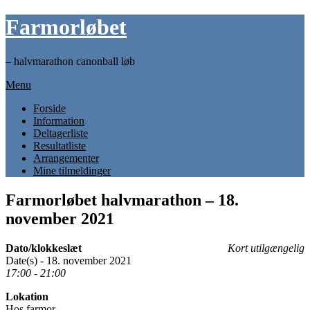
Skip
Farmorløbet
to
content
– halvmarathon canonball løb
Menu
Forside
Information
Deltagerliste
Resultatliste
Arrangementer
Mine tilmeldinger
Farmorløbet halvmarathon – 18.
november 2021
Dato/klokkeslæt
Kort utilgængelig
Date(s) - 18. november 2021
17:00 - 21:00
Lokation
Hos farmor