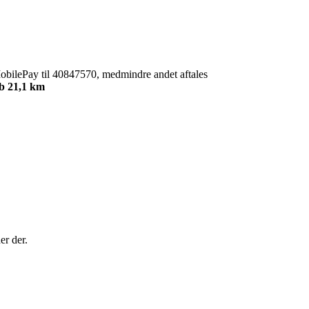
obilePay til 40847570, medmindre andet aftales
b 21,1 km
er der.