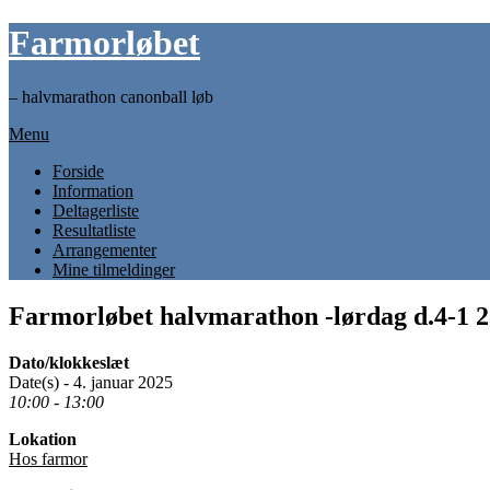
Skip
Farmorløbet
to
content
– halvmarathon canonball løb
Menu
Forside
Information
Deltagerliste
Resultatliste
Arrangementer
Mine tilmeldinger
Farmorløbet halvmarathon -lørdag d.4-1 
Dato/klokkeslæt
Date(s) - 4. januar 2025
10:00 - 13:00
Lokation
Hos farmor