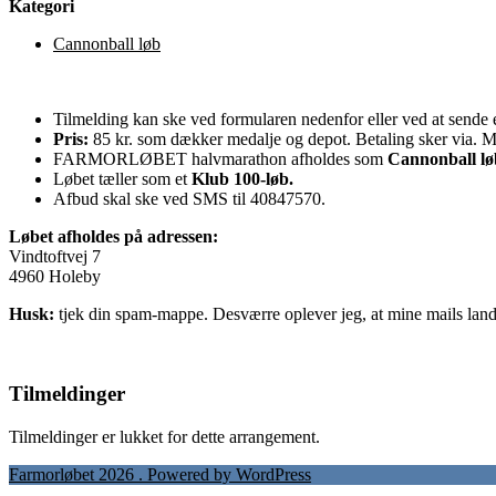
Kategori
Cannonball løb
Tilmelding kan ske ved formularen nedenfor eller ved at sende
Pris:
85 kr. som dækker medalje og depot. Betaling sker via. M
FARMORLØBET halvmarathon afholdes som
Cannonball lø
Løbet tæller som et
Klub 100-løb.
Afbud skal ske ved SMS til 40847570.
Løbet afholdes på adressen:
Vindtoftvej 7
4960 Holeby
Husk:
tjek din spam-mappe. Desværre oplever jeg, at mine mails land
Tilmeldinger
Tilmeldinger er lukket for dette arrangement.
Farmorløbet 2026 . Powered by WordPress