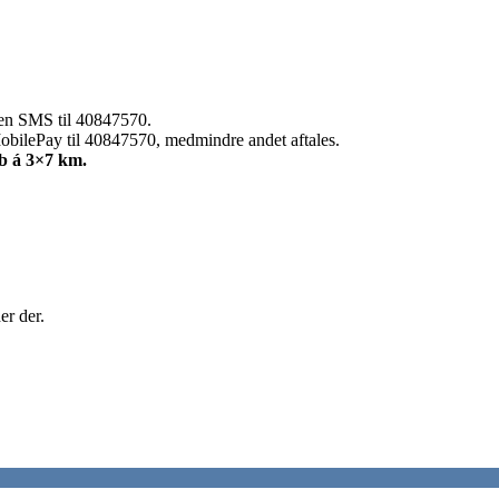
 en SMS til 40847570.
obilePay til 40847570, medmindre andet aftales.
b á 3×7 km.
er der.