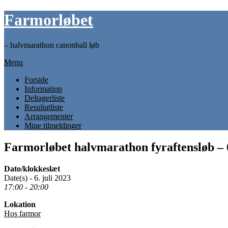
Skip
Farmorløbet
to
content
– halvmarathon canonball løb
Menu
Forside
Information
Deltagerliste
Resultatliste
Arrangementer
Mine tilmeldinger
Farmorløbet halvmarathon fyraftensløb – 6
Dato/klokkeslæt
Date(s) - 6. juli 2023
17:00 - 20:00
Lokation
Hos farmor