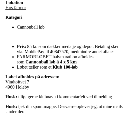
Lokation
Hos farmor
Kategori
Cannonball løb
Pris:
85 kr. som dækker medalje og depot. Betaling sker
via. MobilePay til 40847570, medmindre andet aftales
FARMORLØBET halvmarathon afholdes
som
Cannonball løb á 4 x 5 km
Løbet tæller som et
Klub 100-løb
Løbet afholdes på adressen:
Vindtoftvej 7
4960 Holeby
Husk:
tilføj gerne klubnavn i kommentarfelt ved tilmelding.
Husk:
tjek din spam-mappe. Desværre oplever jeg, at mine mails
lander der.